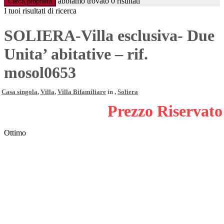
abbiamo trovato
0
risultati
Cerca proprietà
I tuoi risultati di ricerca
SOLIERA-Villa esclusiva- Due
Unita’ abitative – rif.
mosol0653
Casa singola
,
Villa
,
Villa Bifamiliare
in ,
Soliera
Prezzo Riservato
Ottimo