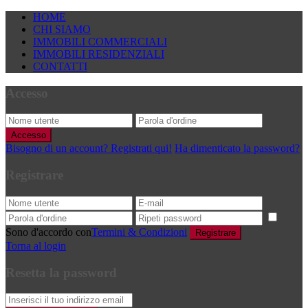
HOME
CHI SIAMO
IMMOBILI COMMERCIALI
IMMOBILI RESIDENZIALI
CONTATTI
Accesso
Accesso
Bisogno di un account? Registrati qui!
Ha dimenticato la password?
Registrare
Sono d'accordo con
Termini & Condizioni
Registrare
Torna al login
Resetta la password