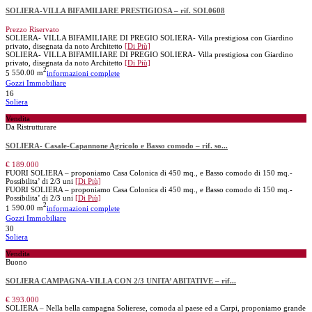
SOLIERA-VILLA BIFAMILIARE PRESTIGIOSA – rif. SOL0608
Prezzo Riservato
SOLIERA- VILLA BIFAMILIARE DI PREGIO SOLIERA- Villa prestigiosa con Giardino
privato, disegnata da noto Architetto
[Di Più]
SOLIERA- VILLA BIFAMILIARE DI PREGIO SOLIERA- Villa prestigiosa con Giardino
privato, disegnata da noto Architetto
[Di Più]
2
5
550.00 m
informazioni complete
Gozzi Immobiliare
16
Soliera
Vendita
Da Ristrutturare
SOLIERA- Casale-Capannone Agricolo e Basso comodo – rif. so...
€ 189.000
FUORI SOLIERA – proponiamo Casa Colonica di 450 mq., e Basso comodo di 150 mq.-
Possibilita’ di 2/3 uni
[Di Più]
FUORI SOLIERA – proponiamo Casa Colonica di 450 mq., e Basso comodo di 150 mq.-
Possibilita’ di 2/3 uni
[Di Più]
2
1
590.00 m
informazioni complete
Gozzi Immobiliare
30
Soliera
Vendita
Buono
SOLIERA CAMPAGNA-VILLA CON 2/3 UNITA’ ABITATIVE – rif...
€ 393.000
SOLIERA – Nella bella campagna Solierese, comoda al paese ed a Carpi, proponiamo grande