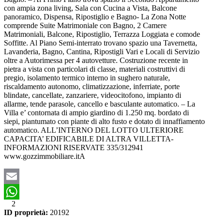
con ampia zona living, Sala con Cucina a Vista, Balcone
panoramico, Dispensa, Ripostiglio e Bagno- La Zona Notte
comprende Suite Matrimoniale con Bagno, 2 Camere
Matrimoniali, Balcone, Ripostiglio, Terrazza Loggiata e comode
Soffitte. Al Piano Semi-interrato trovano spazio una Tavernetta,
Lavanderia, Bagno, Cantina, Ripostigli Vari e Locali di Servizio
oltre a Autorimessa per 4 autovetture. Costruzione recente in
pietra a vista con particolari di classe, materiali costruttivi di
pregio, isolamento termico interno in sughero naturale,
riscaldamento autonomo, climatizzazione, inferriate, porte
blindate, cancellate, zanzariere, videocitofono, impianto di
allarme, tende parasole, cancello e basculante automatico. – La
Villa e’ contornata di ampio giardino di 1.250 mq. bordato di
siepi, piantumato con piante di alto fusto e dotato di innaffiamento
automatico. ALL’INTERNO DEL LOTTO ULTERIORE
CAPACITA’ EDIFICABILE DI ALTRA VILLETTA-
INFORMAZIONI RISERVATE 335/312941
www.gozzimmobiliare.itA
Email
2
WhatsApp
ID proprietà:
20192