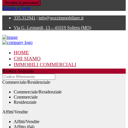
Resetta la password
Ritorna al login
335.312941
|
info@gozzimmobiliare.it
Via G. Leopardi, 13 – 41019 Soliera (MO)
HOME
CHI SIAMO
IMMOBILI COMMERCIALI
IMMOBILI RESIDENZIALI
Ricerca Avanzata
CONTATTI
Commerciale/Residenziale
Commerciale/Residenziale
Commerciale
Residenziale
Affitti/Vendite
Affitti/Vendite
Affitto (64)