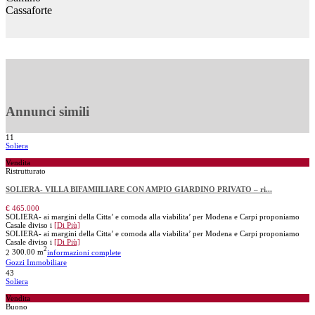
Cassaforte
Annunci simili
11
Soliera
Vendita
Ristrutturato
SOLIERA- VILLA BIFAMIILIARE CON AMPIO GIARDINO PRIVATO – ri...
€ 465.000
SOLIERA- ai margini della Citta’ e comoda alla viabilita’ per Modena e Carpi proponiamo
Casale diviso i
[Di Più]
SOLIERA- ai margini della Citta’ e comoda alla viabilita’ per Modena e Carpi proponiamo
Casale diviso i
[Di Più]
2
2
300.00 m
informazioni complete
Gozzi Immobiliare
43
Soliera
Vendita
Buono