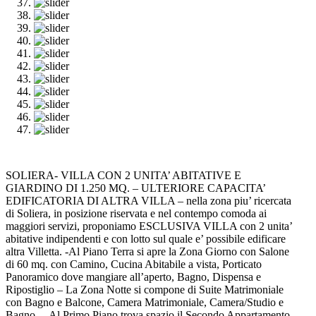
SOLIERA- VILLA CON 2 UNITA’ ABITATIVE E
GIARDINO DI 1.250 MQ. – ULTERIORE CAPACITA’
EDIFICATORIA DI ALTRA VILLA – nella zona piu’ ricercata
di Soliera, in posizione riservata e nel contempo comoda ai
maggiori servizi, proponiamo ESCLUSIVA VILLA con 2 unita’
abitative indipendenti e con lotto sul quale e’ possibile edificare
altra Villetta. -Al Piano Terra si apre la Zona Giorno con Salone
di 60 mq. con Camino, Cucina Abitabile a vista, Porticato
Panoramico dove mangiare all’aperto, Bagno, Dispensa e
Ripostiglio – La Zona Notte si compone di Suite Matrimoniale
con Bagno e Balcone, Camera Matrimoniale, Camera/Studio e
Bagno. – Al Primo Piano trova spazio il Secondo Appartamento