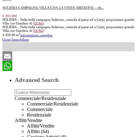
SOLIERA CAMPAGNA-VILLA CON 2/3 UNITA’ ABITATIVE – rif...
€ 393.000
SOLIERA – Nella bella campagna Solierese, comoda al paese ed a Carpi, proponiamo grande
Villa con Giardino di
[Di Più]
SOLIERA – Nella bella campagna Solierese, comoda al paese ed a Carpi, proponiamo grande
Villa con Giardino di
[Di Più]
2
3
450.00 m
informazioni complete
Gozzi Immobiliare
Email
WhatsApp
Advanced Search
Commerciale/Residenziale
Commerciale/Residenziale
Commerciale
Residenziale
Affitti/Vendite
Affitti/Vendite
Affitto (64)
Cessione Attività (8)