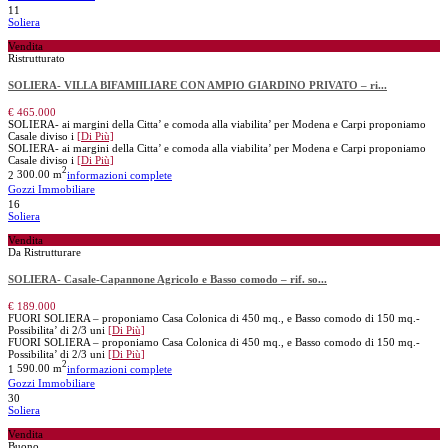
11
Soliera
Vendita
Ristrutturato
SOLIERA- VILLA BIFAMIILIARE CON AMPIO GIARDINO PRIVATO – ri...
€ 465.000
SOLIERA- ai margini della Citta’ e comoda alla viabilita’ per Modena e Carpi proponiamo
Casale diviso i
[Di Più]
SOLIERA- ai margini della Citta’ e comoda alla viabilita’ per Modena e Carpi proponiamo
Casale diviso i
[Di Più]
2
2
300.00 m
informazioni complete
Gozzi Immobiliare
16
Soliera
Vendita
Da Ristrutturare
SOLIERA- Casale-Capannone Agricolo e Basso comodo – rif. so...
€ 189.000
FUORI SOLIERA – proponiamo Casa Colonica di 450 mq., e Basso comodo di 150 mq.-
Possibilita’ di 2/3 uni
[Di Più]
FUORI SOLIERA – proponiamo Casa Colonica di 450 mq., e Basso comodo di 150 mq.-
Possibilita’ di 2/3 uni
[Di Più]
2
1
590.00 m
informazioni complete
Gozzi Immobiliare
30
Soliera
Vendita
Buono