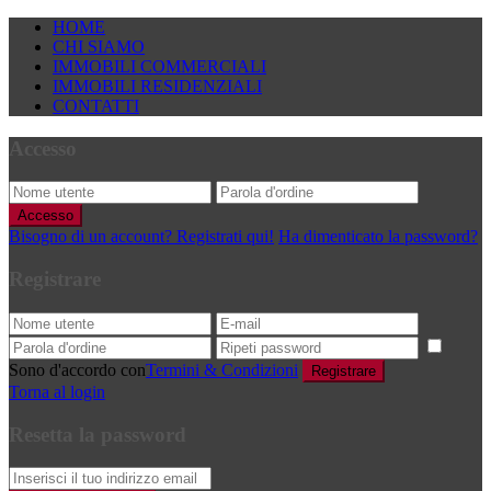
HOME
CHI SIAMO
IMMOBILI COMMERCIALI
IMMOBILI RESIDENZIALI
CONTATTI
Accesso
Accesso
Bisogno di un account? Registrati qui!
Ha dimenticato la password?
Registrare
Sono d'accordo con
Termini & Condizioni
Registrare
Torna al login
Resetta la password