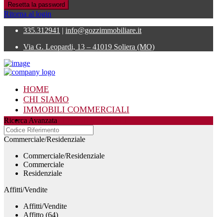
Resetta la password
Ritorna al login
335.312941
|
info@gozzimmobiliare.it
Via G. Leopardi, 13 – 41019 Soliera (MO)
HOME
CHI SIAMO
IMMOBILI COMMERCIALI
IMMOBILI RESIDENZIALI
Ricerca Avanzata
CONTATTI
Commerciale/Residenziale
Commerciale/Residenziale
Commerciale
Residenziale
Affitti/Vendite
Affitti/Vendite
Affitto (64)