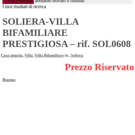
abbiamo trovato
0
risultati
Cerca proprietà
I tuoi risultati di ricerca
SOLIERA-VILLA
BIFAMILIARE
PRESTIGIOSA – rif. SOL0608
Casa singola
,
Villa
,
Villa Bifamiliare
in ,
Soliera
Prezzo Riservato
Buono