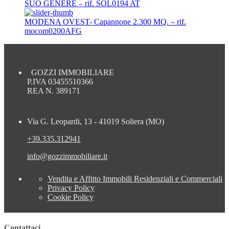
SUO GENERE – rif. SOL0194 AT
MODENA OVEST- Capannone 2.300 MQ. – rif.
mocom0200AFG
GOZZI IMMOBILIARE
P.IVA 03455510366
REA N. 389171
Via G. Leopardi, 13 - 41019 Soliera (MO)
+39.335.312941
info@gozzimmobiliare.it
Vendita e Affitto Immobili Residenziali e Commerciali
Privacy Policy
Cookie Policy
Contattaci