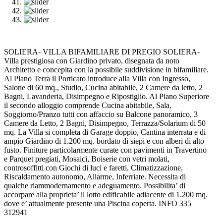
SOLIERA- VILLA BIFAMILIARE DI PREGIO SOLIERA-
Villa prestigiosa con Giardino privato, disegnata da noto
Architetto e concepita con la possibile suddivisione in bifamiliare.
Al Piano Terra il Porticato introduce alla Villa con Ingresso,
Salone di 60 mq., Studio, Cucina abitabile, 2 Camere da letto, 2
Bagni, Lavanderia, Disimpegno e Ripostiglio. Al Piano Superiore
il secondo alloggio comprende Cucina abitabile, Sala,
Soggiorno/Pranzo tutti con affaccio su Balcone panoramico, 3
Camere da Letto, 2 Bagni, Disimpegno, Terrazza/Solarium di 50
mq. La Villa si completa di Garage doppio, Cantina interrata e di
ampio Giardino di 1.200 mq. bordato di siepi e con alberi di alto
fusto. Finiture particolarmente curate con pavimenti in Travertino
e Parquet pregiati, Mosaici, Boiserie con vetri molati,
controsoffitti con Giochi di luci e faretti, Climatizzazione,
Riscaldamento autonomo, Allarme, Inferriate. Necessita di
qualche riammodernamento e adeguamento. Possibilita’ di
accorpare alla proprieta’ il lotto edificabile adiacente di 1.200 mq.
dove e’ attualmente presente una Piscina coperta. INFO 335
312941