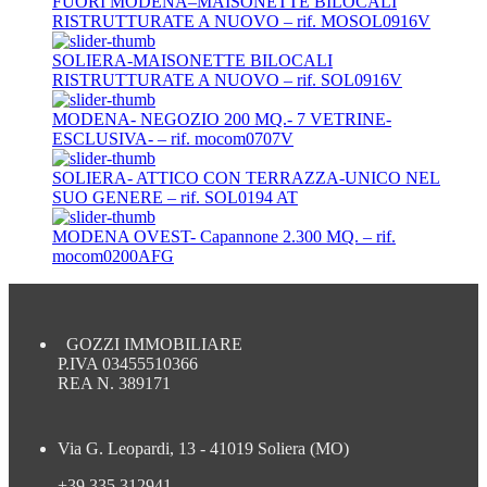
FUORI MODENA–MAISONETTE BILOCALI
RISTRUTTURATE A NUOVO – rif. MOSOL0916V
SOLIERA-MAISONETTE BILOCALI
RISTRUTTURATE A NUOVO – rif. SOL0916V
MODENA- NEGOZIO 200 MQ.- 7 VETRINE-
ESCLUSIVA- – rif. mocom0707V
SOLIERA- ATTICO CON TERRAZZA-UNICO NEL
SUO GENERE – rif. SOL0194 AT
MODENA OVEST- Capannone 2.300 MQ. – rif.
mocom0200AFG
GOZZI IMMOBILIARE
P.IVA 03455510366
REA N. 389171
Via G. Leopardi, 13 - 41019 Soliera (MO)
+39.335.312941