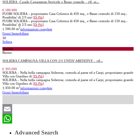
SOLIERA- Casale-Capannone Agricolo e Basso comodo – rif. so...
€ 189.000
FUORI SOLIERA – proponiamo Casa Colonica di 450 mq., e Basso comodo di 150 mq.-
Possibilita’ di 2/3 uni
[Di Più]
FUORI SOLIERA – proponiamo Casa Colonica di 450 mq., e Basso comodo di 150 mq.-
Possibilita’ di 2/3 uni
[Di Più]
2
1
590.00 m
informazioni complete
Gozzi Immobiliare
30
Soliera
Vendita
Buono
SOLIERA CAMPAGNA-VILLA CON 2/3 UNITA’ ABITATIVE – rif...
€ 393.000
SOLIERA – Nella bella campagna Solierese, comoda al paese ed a Carpi, proponiamo grande
Villa con Giardino di
[Di Più]
SOLIERA – Nella bella campagna Solierese, comoda al paese ed a Carpi, proponiamo grande
Villa con Giardino di
[Di Più]
2
3
450.00 m
informazioni complete
Gozzi Immobiliare
Email
WhatsApp
Advanced Search