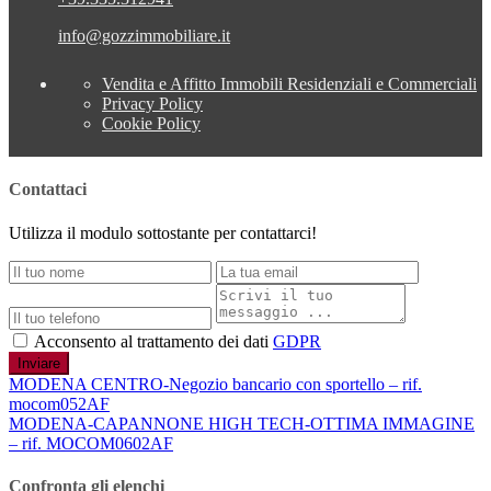
info@gozzimmobiliare.it
Vendita e Affitto Immobili Residenziali e Commerciali
Privacy Policy
Cookie Policy
Contattaci
Utilizza il modulo sottostante per contattarci!
Acconsento al trattamento dei dati
GDPR
Inviare
MODENA CENTRO-Negozio bancario con sportello – rif.
mocom052AF
MODENA-CAPANNONE HIGH TECH-OTTIMA IMMAGINE
– rif. MOCOM0602AF
Confronta gli elenchi