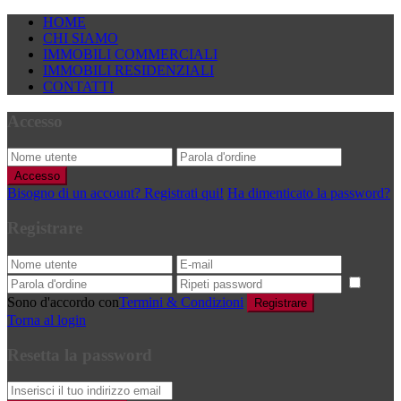
HOME
CHI SIAMO
IMMOBILI COMMERCIALI
IMMOBILI RESIDENZIALI
CONTATTI
Accesso
Accesso
Bisogno di un account? Registrati qui!
Ha dimenticato la password?
Registrare
Sono d'accordo con
Termini & Condizioni
Registrare
Torna al login
Resetta la password