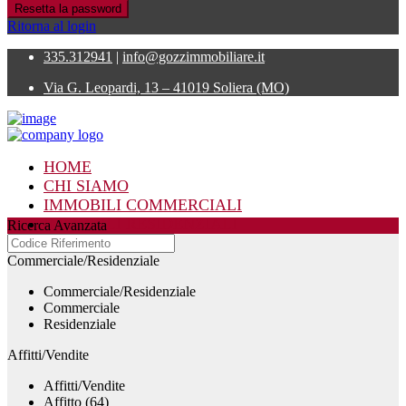
Resetta la password
Ritorna al login
335.312941
|
info@gozzimmobiliare.it
Via G. Leopardi, 13 – 41019 Soliera (MO)
HOME
CHI SIAMO
IMMOBILI COMMERCIALI
IMMOBILI RESIDENZIALI
Ricerca Avanzata
CONTATTI
Commerciale/Residenziale
Commerciale/Residenziale
Commerciale
Residenziale
Affitti/Vendite
Affitti/Vendite
Affitto (64)