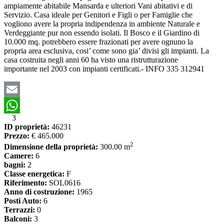
ampiamente abitabile Mansarda e ulteriori Vani abitativi e di
Servizio. Casa ideale per Genitori e Figli o per Famiglie che
vogliono avere la propria indipendenza in ambiente Naturale e
Verdeggiante pur non essendo isolati. Il Bosco e il Giardino di
10.000 mq. potrebbero essere frazionati per avere ognuno la
propria area esclusiva, cosi’ come sono gia’ divisi gli impianti. La
casa costruita negli anni 60 ha visto una ristrutturazione
importante nel 2003 con impianti certificati.- INFO 335 312941
Email
3
WhatsApp
ID proprietà:
46231
Prezzo:
€ 465.000
2
Dimensione della proprietà:
300.00 m
Camere:
6
bagni:
2
Classe energetica:
F
Riferimento:
SOL0616
Anno di costruzione:
1965
Posti Auto:
6
Terrazzi:
0
Balconi:
3