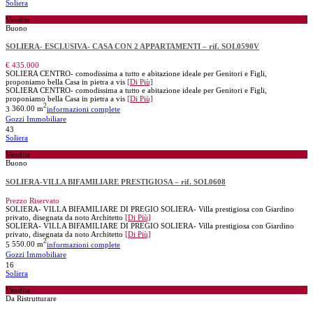
Soliera
Vendita
Buono
SOLIERA- ESCLUSIVA- CASA CON 2 APPARTAMENTI – rif. SOL0590V
€ 435.000
SOLIERA CENTRO- comodissima a tutto e abitazione ideale per Genitori e Figli,
proponiamo bella Casa in pietra a vis
[Di Più]
SOLIERA CENTRO- comodissima a tutto e abitazione ideale per Genitori e Figli,
proponiamo bella Casa in pietra a vis
[Di Più]
2
3
360.00 m
informazioni complete
Gozzi Immobiliare
43
Soliera
Vendita
Buono
SOLIERA-VILLA BIFAMILIARE PRESTIGIOSA – rif. SOL0608
Prezzo Riservato
SOLIERA- VILLA BIFAMILIARE DI PREGIO SOLIERA- Villa prestigiosa con Giardino
privato, disegnata da noto Architetto
[Di Più]
SOLIERA- VILLA BIFAMILIARE DI PREGIO SOLIERA- Villa prestigiosa con Giardino
privato, disegnata da noto Architetto
[Di Più]
2
5
550.00 m
informazioni complete
Gozzi Immobiliare
16
Soliera
Vendita
Da Ristrutturare