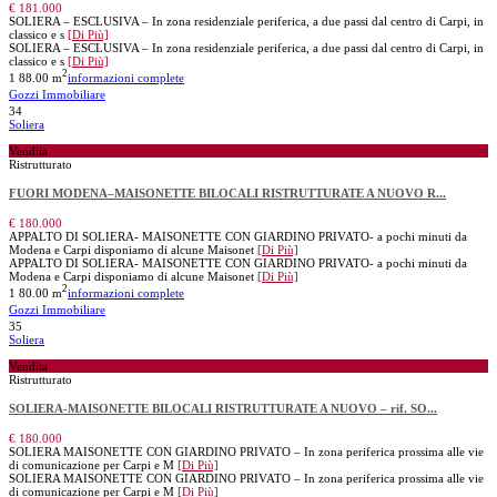
€ 181.000
SOLIERA – ESCLUSIVA – In zona residenziale periferica, a due passi dal centro di Carpi, in
classico e s
[Di Più]
SOLIERA – ESCLUSIVA – In zona residenziale periferica, a due passi dal centro di Carpi, in
classico e s
[Di Più]
2
1
88.00 m
informazioni complete
Gozzi Immobiliare
34
Soliera
Vendita
Ristrutturato
FUORI MODENA–MAISONETTE BILOCALI RISTRUTTURATE A NUOVO R...
€ 180.000
APPALTO DI SOLIERA- MAISONETTE CON GIARDINO PRIVATO- a pochi minuti da
Modena e Carpi disponiamo di alcune Maisonet
[Di Più]
APPALTO DI SOLIERA- MAISONETTE CON GIARDINO PRIVATO- a pochi minuti da
Modena e Carpi disponiamo di alcune Maisonet
[Di Più]
2
1
80.00 m
informazioni complete
Gozzi Immobiliare
35
Soliera
Vendita
Ristrutturato
SOLIERA-MAISONETTE BILOCALI RISTRUTTURATE A NUOVO – rif. SO...
€ 180.000
SOLIERA MAISONETTE CON GIARDINO PRIVATO – In zona periferica prossima alle vie
di comunicazione per Carpi e M
[Di Più]
SOLIERA MAISONETTE CON GIARDINO PRIVATO – In zona periferica prossima alle vie
di comunicazione per Carpi e M
[Di Più]