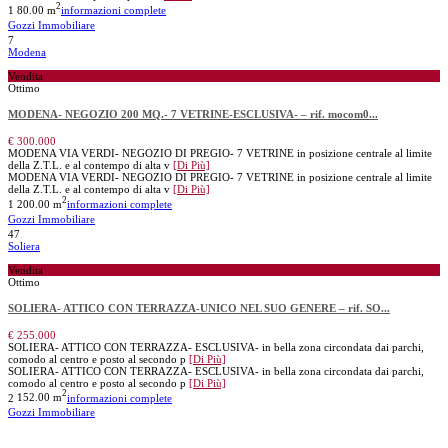
2
1
80.00 m
informazioni complete
Gozzi Immobiliare
7
Modena
Vendita
Ottimo
MODENA- NEGOZIO 200 MQ.- 7 VETRINE-ESCLUSIVA- – rif. mocom0...
€ 300.000
MODENA VIA VERDI- NEGOZIO DI PREGIO- 7 VETRINE in posizione centrale al limite
della Z.T.L. e al contempo di alta v
[Di Più]
MODENA VIA VERDI- NEGOZIO DI PREGIO- 7 VETRINE in posizione centrale al limite
della Z.T.L. e al contempo di alta v
[Di Più]
2
1
200.00 m
informazioni complete
Gozzi Immobiliare
47
Soliera
Vendita
Ottimo
SOLIERA- ATTICO CON TERRAZZA-UNICO NEL SUO GENERE – rif. SO...
€ 255.000
SOLIERA- ATTICO CON TERRAZZA- ESCLUSIVA- in bella zona circondata dai parchi,
comodo al centro e posto al secondo p
[Di Più]
SOLIERA- ATTICO CON TERRAZZA- ESCLUSIVA- in bella zona circondata dai parchi,
comodo al centro e posto al secondo p
[Di Più]
2
2
152.00 m
informazioni complete
Gozzi Immobiliare