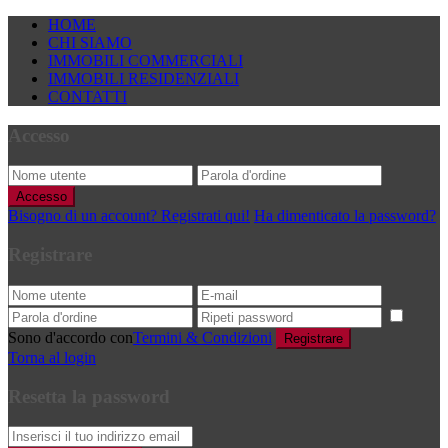
HOME
CHI SIAMO
IMMOBILI COMMERCIALI
IMMOBILI RESIDENZIALI
CONTATTI
Accesso
Accesso
Bisogno di un account? Registrati qui!
Ha dimenticato la password?
Registrare
Sono d'accordo con
Termini & Condizioni
Registrare
Torna al login
Resetta la password