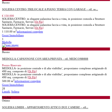
Buono
SOLIERA CENTRO-TRILOCALE A PIANO TERRA CON GARAGE – rif. so...
€ 150.000
SOLIERA CENTRO- in elegante palazzina faccia a vista, in posizione comoda a Strutture
Sanitarie, Farmacie, Servizi
[Di Più]
SOLIERA CENTRO- in elegante palazzina faccia a vista, in posizione comoda a Strutture
Sanitarie, Farmacie, Servizi
[Di Più]
2
1
110.00 m
informazioni complete
Gozzi Immobiliare
1
Medolla
Vendita
Buono
MEDOLLA-CAPANNONE CON AREA PRIVATA – rif. MEDCOM0888
Prezzo Riservato
MEDOLLA- in posizione centrale e di alta visibilita’, proponiamo complesso artigianale di
490 mq. composto di
[Di Più]
MEDOLLA- in posizione centrale e di alta visibilita’, proponiamo complesso artigianale di
490 mq. composto di
[Di Più]
2
500.00 m
informazioni complete
Gozzi Immobiliare
28
Limidi
,
Soliera
Vendita
Ottimo
SOLIERA LIMIDI – APPARTAMENTO ATTICO DUE CAMERE – rif...