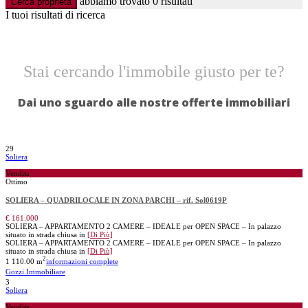
abbiamo trovato
0
risultati
Cerca proprietà
I tuoi risultati di ricerca
Stai cercando l'immobile giusto per te?
Dai uno sguardo alle nostre offerte immobiliari
29
Soliera
Vendita
Ottimo
SOLIERA – QUADRILOCALE IN ZONA PARCHI – rif. Sol0619P
€ 161.000
SOLIERA – APPARTAMENTO 2 CAMERE – IDEALE per OPEN SPACE – In palazzo
situato in strada chiusa in
[Di Più]
SOLIERA – APPARTAMENTO 2 CAMERE – IDEALE per OPEN SPACE – In palazzo
situato in strada chiusa in
[Di Più]
2
1
110.00 m
informazioni complete
Gozzi Immobiliare
3
Soliera
Vendita