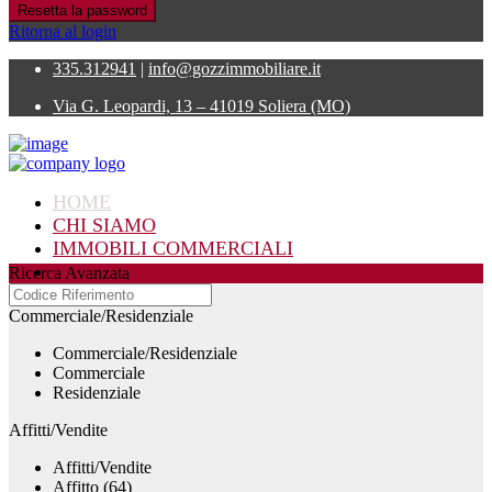
Resetta la password
Ritorna al login
335.312941
|
info@gozzimmobiliare.it
Via G. Leopardi, 13 – 41019 Soliera (MO)
HOME
CHI SIAMO
IMMOBILI COMMERCIALI
IMMOBILI RESIDENZIALI
Ricerca Avanzata
CONTATTI
Commerciale/Residenziale
Commerciale/Residenziale
Commerciale
Residenziale
Affitti/Vendite
Affitti/Vendite
Affitto (64)