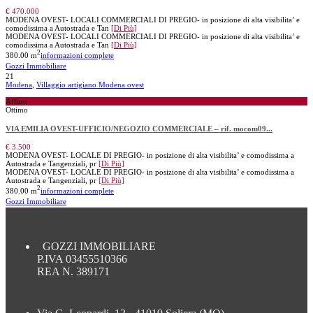
€ 470.000
MODENA OVEST- LOCALI COMMERCIALI DI PREGIO- in posizione di alta visibilita’ e
comodissima a Autostrada e Tan
[Di Più]
MODENA OVEST- LOCALI COMMERCIALI DI PREGIO- in posizione di alta visibilita’ e
comodissima a Autostrada e Tan
[Di Più]
2
380.00 m
informazioni complete
Gozzi Immobiliare
21
Modena
,
Villaggio artigiano Modena ovest
Affitto
Ottimo
VIA EMILIA OVEST-UFFICIO/NEGOZIO COMMERCIALE – rif. mocom09...
€ 3.500
MODENA OVEST- LOCALE DI PREGIO- in posizione di alta visibilita’ e comodissima a
Autostrada e Tangenziali, pr
[Di Più]
MODENA OVEST- LOCALE DI PREGIO- in posizione di alta visibilita’ e comodissima a
Autostrada e Tangenziali, pr
[Di Più]
2
380.00 m
informazioni complete
Gozzi Immobiliare
GOZZI IMMOBILIARE
P.IVA 03455510366
REA N. 389171