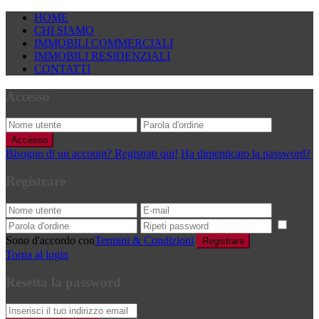
HOME
CHI SIAMO
IMMOBILI COMMERCIALI
IMMOBILI RESIDENZIALI
CONTATTI
Accesso
Accesso
Bisogno di un account? Registrati qui!
Ha dimenticato la password?
Registrare
Sono d'accordo con
Termini & Condizioni
Registrare
Torna al login
Resetta la password