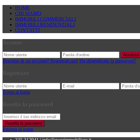
HOME
CHI SIAMO
IMMOBILI COMMERCIALI
IMMOBILI RESIDENZIALI
CONTATTI
Accesso
Accesso
Bisogno di un account? Registrati qui!
Ha dimenticato la password?
Registrare
Torna al login
Resetta la password
Resetta la password
Ritorna al login
335.312941
|
info@gozzimmobiliare.it