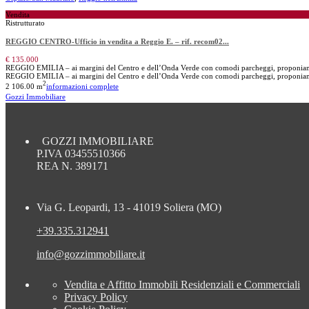
Vendita
Ristrutturato
REGGIO CENTRO-Ufficio in vendita a Reggio E. – rif. recom02...
€ 135.000
REGGIO EMILIA – ai margini del Centro e dell’Onda Verde con comodi parcheggi, proponiam
REGGIO EMILIA – ai margini del Centro e dell’Onda Verde con comodi parcheggi, proponiam
2
2
106.00 m
informazioni complete
Gozzi Immobiliare
GOZZI IMMOBILIARE
P.IVA 03455510366
REA N. 389171
Via G. Leopardi, 13 - 41019 Soliera (MO)
+39.335.312941
info@gozzimmobiliare.it
Vendita e Affitto Immobili Residenziali e Commerciali
Privacy Policy