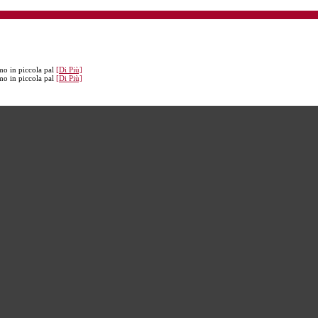
o in piccola pal
[Di Più]
o in piccola pal
[Di Più]