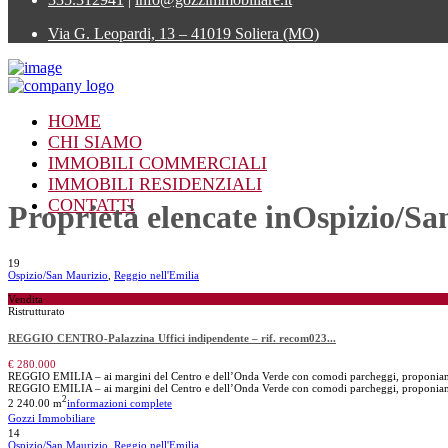
Via G. Leopardi, 13 – 41019 Soliera (MO)
HOME
CHI SIAMO
IMMOBILI COMMERCIALI
IMMOBILI RESIDENZIALI
CONTATTI
Proprietà elencate inOspizio/S
19
Ospizio/San Maurizio
,
Reggio nell'Emilia
Vendita
Ristrutturato
REGGIO CENTRO-Palazzina Uffici indipendente – rif. recom023...
€ 280.000
REGGIO EMILIA – ai margini del Centro e dell’Onda Verde con comodi parcheggi, proponia
REGGIO EMILIA – ai margini del Centro e dell’Onda Verde con comodi parcheggi, proponia
2
2
240.00 m
informazioni complete
Gozzi Immobiliare
14
Ospizio/San Maurizio
,
Reggio nell'Emilia