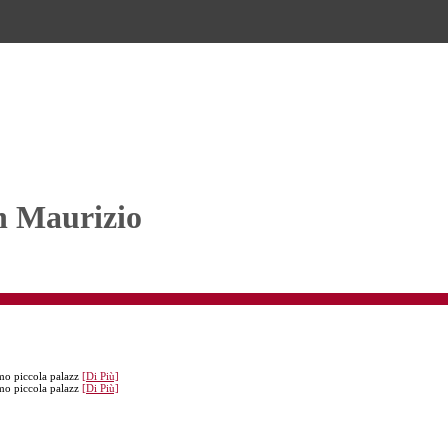
an Maurizio
mo piccola palazz
[Di Più]
mo piccola palazz
[Di Più]