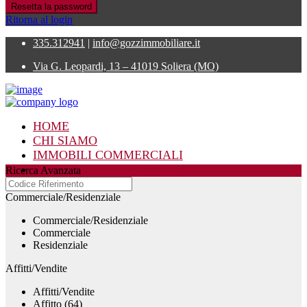
Resetta la password
Ritorna al login
335.312941
|
info@gozzimmobiliare.it
Via G. Leopardi, 13 – 41019 Soliera (MO)
HOME
CHI SIAMO
IMMOBILI COMMERCIALI
IMMOBILI RESIDENZIALI
Ricerca Avanzata
CONTATTI
Commerciale/Residenziale
Commerciale/Residenziale
Commerciale
Residenziale
Affitti/Vendite
Affitti/Vendite
Affitto (64)