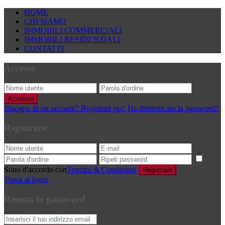
HOME
CHI SIAMO
IMMOBILI COMMERCIALI
IMMOBILI RESIDENZIALI
CONTATTI
Accesso
Accesso
Bisogno di un account? Registrati qui!
Ha dimenticato la password?
Registrare
Sono d'accordo con
Termini & Condizioni
Registrare
Torna al login
Resetta la password