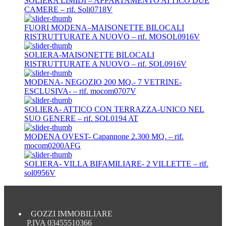
SOLIERA LIMIDI – APPARTAMENTO ATTICO DUE
CAMERE – rif. Soli0718V
FUORI MODENA–MAISONETTE BILOCALI
RISTRUTTURATE A NUOVO – rif. MOSOL0916V
SOLIERA-MAISONETTE BILOCALI
RISTRUTTURATE A NUOVO – rif. SOL0916V
MODENA- NEGOZIO 200 MQ.- 7 VETRINE-
ESCLUSIVA- – rif. mocom0707V
SOLIERA- ATTICO CON TERRAZZA-UNICO NEL
SUO GENERE – rif. SOL0194 AT
MODENA OVEST- Capannone 2.300 MQ. – rif.
mocom0200AFG
SOLIERA- VILLA BIFAMILIARE- 2 VILLETTE – rif.
sol0956V
GOZZI IMMOBILIARE
P.IVA 03455510366