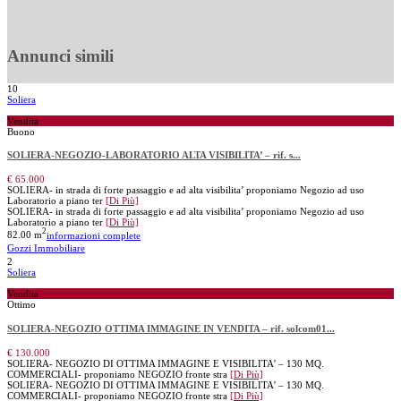
Annunci simili
10
Soliera
Vendita
Buono
SOLIERA-NEGOZIO-LABORATORIO ALTA VISIBILITA’ – rif. s...
€ 65.000
SOLIERA- in strada di forte passaggio e ad alta visibilita’ proponiamo Negozio ad uso
Laboratorio a piano ter
[Di Più]
SOLIERA- in strada di forte passaggio e ad alta visibilita’ proponiamo Negozio ad uso
Laboratorio a piano ter
[Di Più]
2
82.00 m
informazioni complete
Gozzi Immobiliare
2
Soliera
Vendita
Ottimo
SOLIERA-NEGOZIO OTTIMA IMMAGINE IN VENDITA – rif. solcom01...
€ 130.000
SOLIERA- NEGOZIO DI OTTIMA IMMAGINE E VISIBILITA’ – 130 MQ.
COMMERCIALI- proponiamo NEGOZIO fronte stra
[Di Più]
SOLIERA- NEGOZIO DI OTTIMA IMMAGINE E VISIBILITA’ – 130 MQ.
COMMERCIALI- proponiamo NEGOZIO fronte stra
[Di Più]