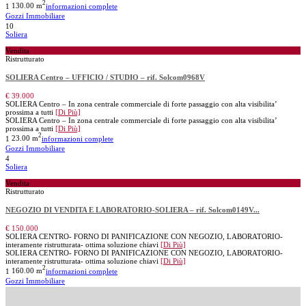
2
1
130.00 m
informazioni complete
Gozzi Immobiliare
10
Soliera
Vendita
Ristrutturato
SOLIERA Centro – UFFICIO / STUDIO – rif. Solcom0968V
€ 39.000
SOLIERA Centro – In zona centrale commerciale di forte passaggio con alta visibilita’
prossima a tutti
[Di Più]
SOLIERA Centro – In zona centrale commerciale di forte passaggio con alta visibilita’
prossima a tutti
[Di Più]
2
1
23.00 m
informazioni complete
Gozzi Immobiliare
4
Soliera
Vendita
Ristrutturato
NEGOZIO DI VENDITA E LABORATORIO-SOLIERA – rif. Solcom0149V...
€ 150.000
SOLIERA CENTRO- FORNO DI PANIFICAZIONE CON NEGOZIO, LABORATORIO-
interamente ristrutturata- ottima soluzione chiavi
[Di Più]
SOLIERA CENTRO- FORNO DI PANIFICAZIONE CON NEGOZIO, LABORATORIO-
interamente ristrutturata- ottima soluzione chiavi
[Di Più]
2
1
160.00 m
informazioni complete
Gozzi Immobiliare