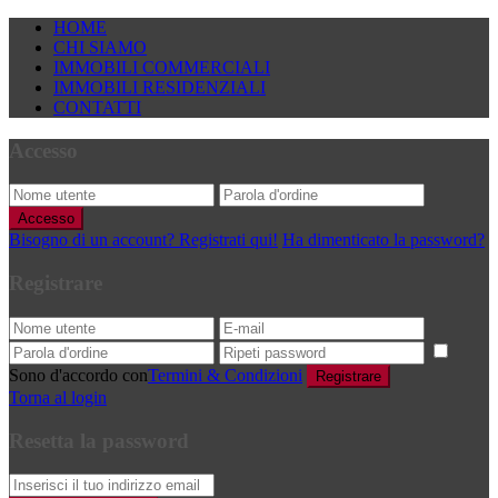
HOME
CHI SIAMO
IMMOBILI COMMERCIALI
IMMOBILI RESIDENZIALI
CONTATTI
Accesso
Accesso
Bisogno di un account? Registrati qui!
Ha dimenticato la password?
Registrare
Sono d'accordo con
Termini & Condizioni
Registrare
Torna al login
Resetta la password