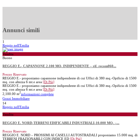
Annunci simili
1
Reggio nell'Emilia
Vendita
Buono
REGGIO E.- CAPANNONE 2.100 MQ. INDIPENDENTE – rif. recom060...
Prezzo Riservato
REGGIO E.- proponiamo capannone indipendente di cui Uffici di 380 mq.-Opificio di 1500
mq. con altezza 6 mt.e area
[Di Più]
REGGIO E.- proponiamo capannone indipendente di cui Uffici di 380 mq.-Opificio di 1500
mq. con altezza 6 mt.e area
[Di Più]
2
2,100.00 m
informazioni complete
Gozzi Immobiliare
14
Reggio nell'Emilia
Vendita
REGGIO E. NORD-TERRENI EDIFICABILI INDUSTRIALI-10.000 MQ. –...
Prezzo Riservato
REGGIO E. NORD – PROSSIMI AI CASELLI AUTOSTRADALI proponiamo 15.000 mq. di
TERRENI FRAZIONABILI CON INDICE ED
[Di Più]