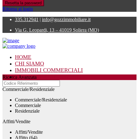
Resetta la password
Ritorna al login
335.312941
|
info@gozzimmobiliare.it
Via G. Leopardi, 13 – 41019 Soliera (MO)
HOME
CHI SIAMO
IMMOBILI COMMERCIALI
IMMOBILI RESIDENZIALI
Ricerca Avanzata
CONTATTI
Commerciale/Residenziale
Commerciale/Residenziale
Commerciale
Residenziale
Affitti/Vendite
Affitti/Vendite
Affitto (64)