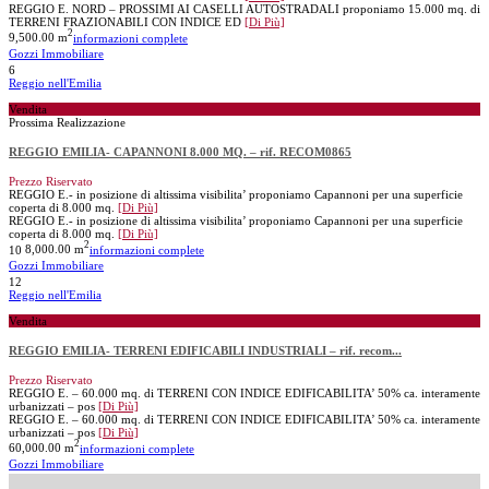
REGGIO E. NORD – PROSSIMI AI CASELLI AUTOSTRADALI proponiamo 15.000 mq. di
TERRENI FRAZIONABILI CON INDICE ED
[Di Più]
2
9,500.00 m
informazioni complete
Gozzi Immobiliare
6
Reggio nell'Emilia
Vendita
Prossima Realizzazione
REGGIO EMILIA- CAPANNONI 8.000 MQ. – rif. RECOM0865
Prezzo Riservato
REGGIO E.- in posizione di altissima visibilita’ proponiamo Capannoni per una superficie
coperta di 8.000 mq.
[Di Più]
REGGIO E.- in posizione di altissima visibilita’ proponiamo Capannoni per una superficie
coperta di 8.000 mq.
[Di Più]
2
10
8,000.00 m
informazioni complete
Gozzi Immobiliare
12
Reggio nell'Emilia
Vendita
REGGIO EMILIA- TERRENI EDIFICABILI INDUSTRIALI – rif. recom...
Prezzo Riservato
REGGIO E. – 60.000 mq. di TERRENI CON INDICE EDIFICABILITA’ 50% ca. interamente
urbanizzati – pos
[Di Più]
REGGIO E. – 60.000 mq. di TERRENI CON INDICE EDIFICABILITA’ 50% ca. interamente
urbanizzati – pos
[Di Più]
2
60,000.00 m
informazioni complete
Gozzi Immobiliare