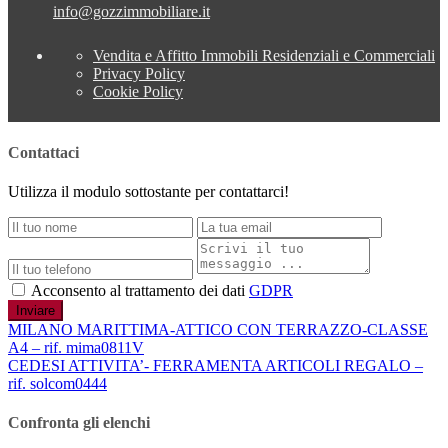
info@gozzimmobiliare.it
Vendita e Affitto Immobili Residenziali e Commerciali
Privacy Policy
Cookie Policy
Contattaci
Utilizza il modulo sottostante per contattarci!
Acconsento al trattamento dei dati
GDPR
Inviare
MILANO MARITTIMA-ATTICO CON TERRAZZO-CLASSE
A4 – rif. mima0811V
CEDESI ATTIVITA’- FERRAMENTA ARTICOLI REGALO –
rif. solcom0444
Confronta gli elenchi