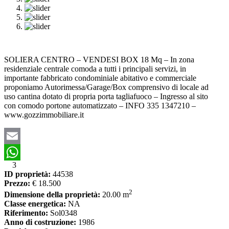
SOLIERA CENTRO – VENDESI BOX 18 Mq – In zona
residenziale centrale comoda a tutti i principali servizi, in
importante fabbricato condominiale abitativo e commerciale
proponiamo Autorimessa/Garage/Box comprensivo di locale ad
uso cantina dotato di propria porta tagliafuoco – Ingresso al sito
con comodo portone automatizzato – INFO 335 1347210 –
www.gozzimmobiliare.it
Email
3
WhatsApp
ID proprietà:
44538
Prezzo:
€ 18.500
2
Dimensione della proprietà:
20.00 m
Classe energetica:
NA
Riferimento:
Sol0348
Anno di costruzione:
1986