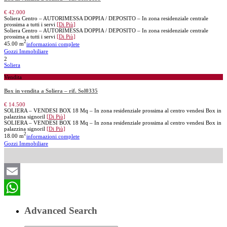
€ 42.000
Soliera Centro – AUTORIMESSA DOPPIA / DEPOSITO – In zona residenziale centrale
prossima a tutti i servi
[Di Più]
Soliera Centro – AUTORIMESSA DOPPIA / DEPOSITO – In zona residenziale centrale
prossima a tutti i servi
[Di Più]
2
45.00 m
informazioni complete
Gozzi Immobiliare
2
Soliera
Vendita
Box in vendita a Soliera – rif. Sol0335
€ 14.500
SOLIERA – VENDESI BOX 18 Mq – In zona residenziale prossima al centro vendesi Box in
palazzina signoril
[Di Più]
SOLIERA – VENDESI BOX 18 Mq – In zona residenziale prossima al centro vendesi Box in
palazzina signoril
[Di Più]
2
18.00 m
informazioni complete
Gozzi Immobiliare
Email
WhatsApp
Advanced Search