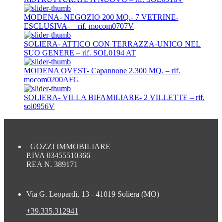
MODENA- NEGOZIO 200 MQ.- 7 VETRINE-
ESCLUSIVA- – rif. mocom0707V
SOLIERA- ATTICO CON TERRAZZA-UNICO NEL
SUO GENERE – rif. SOL0194 AT
MODENA OVEST- Capannone 2.300 MQ. – rif.
mocom0200AFG
SOLIERA- VILLA BIFAMILIARE- 2 VILLETTE – rif.
sol0956V
GOZZI IMMOBILIARE
P.IVA 03455510366
REA N. 389171
Via G. Leopardi, 13 - 41019 Soliera (MO)
+39.335.312941