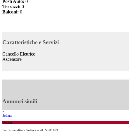
Posti Auto:
0
Terrazzi:
0
Balconi:
0
Caratteristiche e Servizi
Cancello Elettrico
Ascensore
Annunci simili
2
Soliera
Vendita
Box in vendita a Soliera – rif. Sol01699