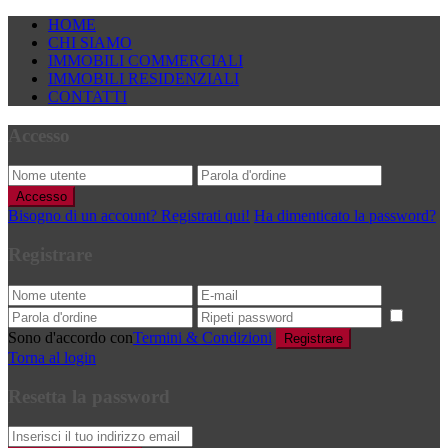
HOME
CHI SIAMO
IMMOBILI COMMERCIALI
IMMOBILI RESIDENZIALI
CONTATTI
Accesso
Accesso
Bisogno di un account? Registrati qui!
Ha dimenticato la password?
Registrare
Sono d'accordo con
Termini & Condizioni
Registrare
Torna al login
Resetta la password