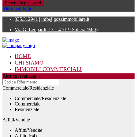
Resetta la password
Ritorna al login
335.312941
|
info@gozzimmobiliare.it
Via G. Leopardi, 13 – 41019 Soliera (MO)
HOME
CHI SIAMO
IMMOBILI COMMERCIALI
IMMOBILI RESIDENZIALI
Ricerca Avanzata
CONTATTI
Commerciale/Residenziale
Commerciale/Residenziale
Commerciale
Residenziale
Affitti/Vendite
Affitti/Vendite
Affitto (64)