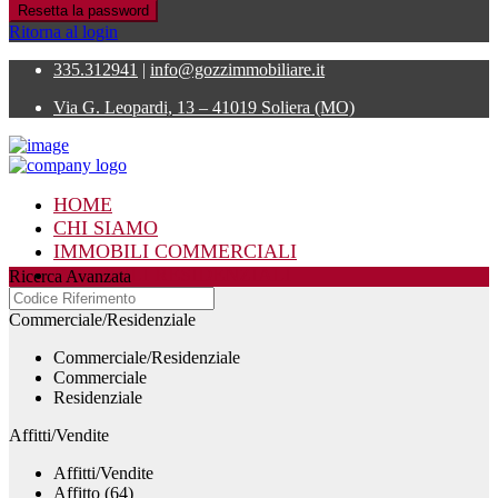
Resetta la password
Ritorna al login
335.312941
|
info@gozzimmobiliare.it
Via G. Leopardi, 13 – 41019 Soliera (MO)
HOME
CHI SIAMO
IMMOBILI COMMERCIALI
IMMOBILI RESIDENZIALI
Ricerca Avanzata
CONTATTI
Commerciale/Residenziale
Commerciale/Residenziale
Commerciale
Residenziale
Affitti/Vendite
Affitti/Vendite
Affitto (64)