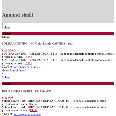
Annunci simili
6
Soliera
Vendita
Ottimo
SOLIERA CENTRO – BOX piu’ Locale CANTINA – rif....
€ 18.500
SOLIERA CENTRO – VENDESI BOX 18 Mq – In zona residenziale centrale comoda a tutti i
principali servizi,
[Di Più]
SOLIERA CENTRO – VENDESI BOX 18 Mq – In zona residenziale centrale comoda a tutti i
principali servizi,
[Di Più]
2
20.00 m
informazioni complete
Gozzi Immobiliare
2
Soliera
Vendita
Box in vendita a Soliera – rif. Sol01699
€ 42.000
Soliera Centro – AUTORIMESSA DOPPIA / DEPOSITO – In zona residenziale centrale
prossima a tutti i servi
[Di Più]
Soliera Centro – AUTORIMESSA DOPPIA / DEPOSITO – In zona residenziale centrale
prossima a tutti i servi
[Di Più]
2
45.00 m
informazioni complete