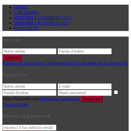
HOME
CHI SIAMO
IMMOBILI COMMERCIALI
IMMOBILI RESIDENZIALI
CONTATTI
Accesso
Accesso
Bisogno di un account? Registrati qui!
Ha dimenticato la password?
Registrare
Sono d'accordo con
Termini & Condizioni
Registrare
Torna al login
Resetta la password