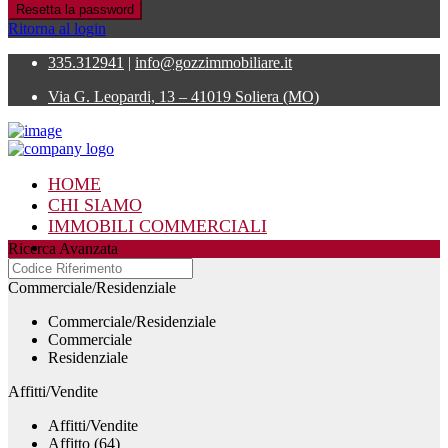
Resetta la password
Ritorna al login
335.312941
|
info@gozzimmobiliare.it
Via G. Leopardi, 13 – 41019 Soliera (MO)
HOME
CHI SIAMO
IMMOBILI COMMERCIALI
IMMOBILI RESIDENZIALI
Ricerca Avanzata
CONTATTI
Commerciale/Residenziale
Commerciale/Residenziale
Commerciale
Residenziale
Affitti/Vendite
Affitti/Vendite
Affitto (64)