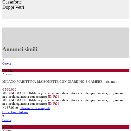
Cassaforte
Doppi Vetri
Annunci simili
7
Cervia
Vendita
Nuovo
MILANO MARITTIMA-MAISONETTE CON GIARDINO-3 CAMERE – rif. mi...
€ 560.000
MILANO MARITTIMA- in posizione comoda a tutto e al contempo riservata, proponiamo
in piccola palazzina con ascensor
[Di Più]
MILANO MARITTIMA- in posizione comoda a tutto e al contempo riservata, proponiamo
in piccola palazzina con ascensor
[Di Più]
2
2
137.00 m
informazioni complete
Gozzi Immobiliare
7
Cervia
Vendita
Nuovo