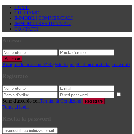
HOME
CHI SIAMO
IMMOBILI COMMERCIALI
IMMOBILI RESIDENZIALI
CONTATTI
Accesso
Accesso
Bisogno di un account? Registrati qui!
Ha dimenticato la password?
Registrare
Sono d'accordo con
Termini & Condizioni
Registrare
Torna al login
Resetta la password