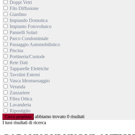
Doppi Vetri
Filo Diffusione
Giardino
Impiando Domotica
Impianto Fotovoltaico
Pannelli Solari
Parco Condominiale
Passaggio Automobilistico
Piscina
Portineria/Custode
Rete Dati
Tapparelle Elettriche
Tavolini Esterni
Vasca Idromassaggio
Veranda
Zanzariere
Fibra Ottica
Lavanderia
Ripostiglio
abbiamo trovato
0
risultati
Cerca proprietà
I tuoi risultati di ricerca