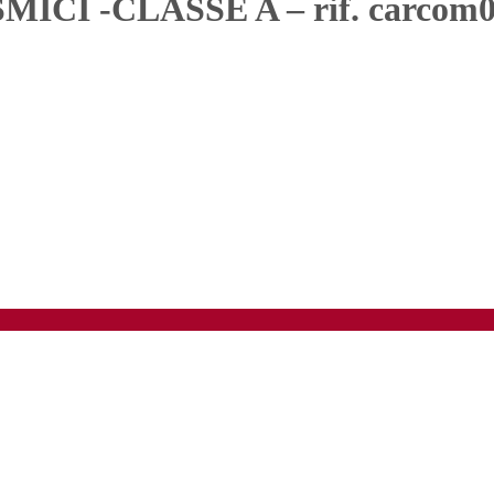
CI -CLASSE A – rif. carcom0