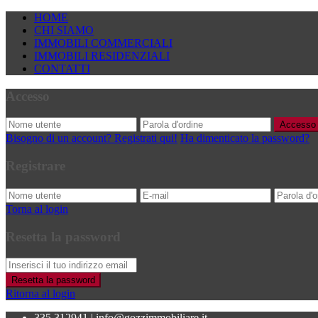
HOME
CHI SIAMO
IMMOBILI COMMERCIALI
IMMOBILI RESIDENZIALI
CONTATTI
Accesso
Accesso
Bisogno di un account? Registrati qui!
Ha dimenticato la password?
Registrare
Torna al login
Resetta la password
Resetta la password
Ritorna al login
335.312941
|
info@gozzimmobiliare.it