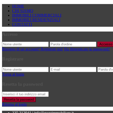
HOME
CHI SIAMO
IMMOBILI COMMERCIALI
IMMOBILI RESIDENZIALI
CONTATTI
Accesso
Accesso
Bisogno di un account? Registrati qui!
Ha dimenticato la password?
Registrare
Torna al login
Resetta la password
Resetta la password
Ritorna al login
335.312941
|
info@gozzimmobiliare.it