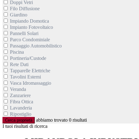
Doppi Vetri
Filo Diffusione
Giardino
Impiando Domotica
Impianto Fotovoltaico
Pannelli Solari
Parco Condominiale
Passaggio Automobilistico
Piscina
Portineria/Custode
Rete Dati
Tapparelle Elettriche
Tavolini Esterni
Vasca Idromassaggio
Veranda
Zanzariere
Fibra Ottica
Lavanderia
Ripostiglio
abbiamo trovato
0
risultati
Cerca proprietà
I tuoi risultati di ricerca