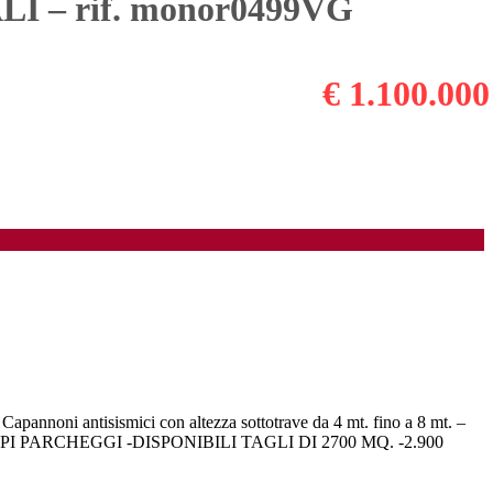
– rif. monor0499VG
€ 1.100.000
i antisismici con altezza sottotrave da 4 mt. fino a 8 mt. –
mpianti.- AMPI PARCHEGGI -DISPONIBILI TAGLI DI 2700 MQ. -2.900