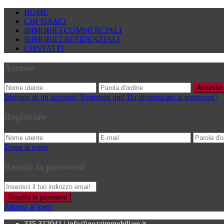
HOME
CHI SIAMO
IMMOBILI COMMERCIALI
IMMOBILI RESIDENZIALI
CONTATTI
Accesso
Accesso
Bisogno di un account? Registrati qui!
Ha dimenticato la password?
Registrare
Torna al login
Resetta la password
Resetta la password
Ritorna al login
335.312941
|
info@gozzimmobiliare.it