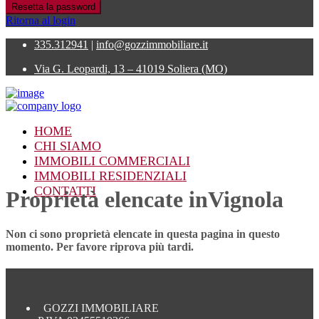
Resetta la password
Ritorna al login
335.312941
|
info@gozzimmobiliare.it
Via G. Leopardi, 13 – 41019 Soliera (MO)
HOME
CHI SIAMO
IMMOBILI COMMERCIALI
IMMOBILI RESIDENZIALI
CONTATTI
Proprietà elencate inVignola
Non ci sono proprietà elencate in questa pagina in questo
momento. Per favore riprova più tardi.
GOZZI IMMOBILIARE