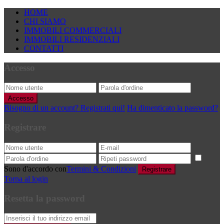
HOME
CHI SIAMO
IMMOBILI COMMERCIALI
IMMOBILI RESIDENZIALI
CONTATTI
Accesso
Accesso
Bisogno di un account? Registrati qui!
Ha dimenticato la password?
Registrare
Sono d'accordo con
Termini & Condizioni
Registrare
Torna al login
Resetta la password