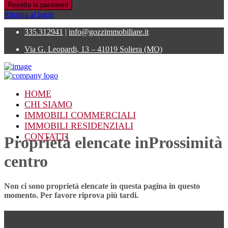
Resetta la password
Ritorna al login
335.312941
|
info@gozzimmobiliare.it
Via G. Leopardi, 13 – 41019 Soliera (MO)
HOME
CHI SIAMO
IMMOBILI COMMERCIALI
IMMOBILI RESIDENZIALI
CONTATTI
Proprietà elencate inProssimità
centro
Non ci sono proprietà elencate in questa pagina in questo
momento. Per favore riprova più tardi.