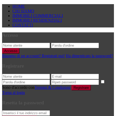
HOME
CHI SIAMO
IMMOBILI COMMERCIALI
IMMOBILI RESIDENZIALI
CONTATTI
Accesso
Accesso
Bisogno di un account? Registrati qui!
Ha dimenticato la password?
Registrare
Sono d'accordo con
Termini & Condizioni
Registrare
Torna al login
Resetta la password