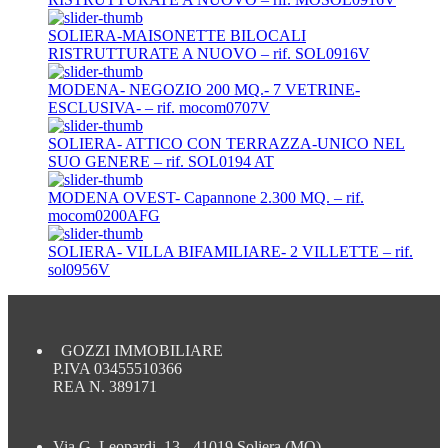
SOLIERA-MAISONETTE BILOCALI
RISTRUTTURATE A NUOVO – rif. SOL0916V
MODENA- NEGOZIO 200 MQ.- 7 VETRINE-
ESCLUSIVA- – rif. mocom0707V
SOLIERA- ATTICO CON TERRAZZA-UNICO NEL
SUO GENERE – rif. SOL0194 AT
MODENA OVEST- Capannone 2.300 MQ. – rif.
mocom0200AFG
SOLIERA- VILLA BIFAMILIARE- 2 VILLETTE – rif.
sol0956V
GOZZI IMMOBILIARE
P.IVA 03455510366
REA N. 389171
Via G. Leopardi, 13 - 41019 Soliera (MO)