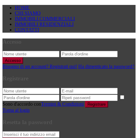
HOME
CHI SIAMO
IMMOBILI COMMERCIALI
IMMOBILI RESIDENZIALI
CONTATTI
Accesso
Accesso
Bisogno di un account? Registrati qui!
Ha dimenticato la password?
Registrare
Sono d'accordo con
Termini & Condizioni
Registrare
Torna al login
Resetta la password