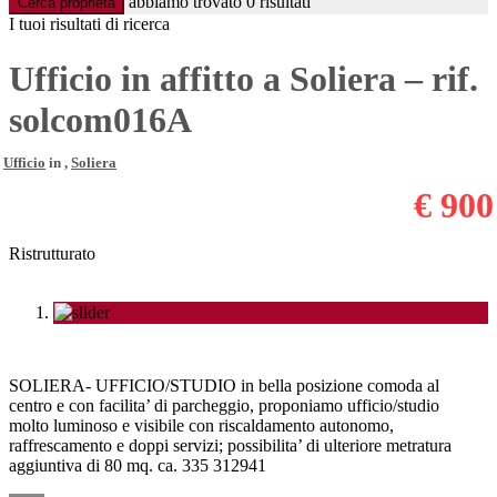
abbiamo trovato
0
risultati
Cerca proprietà
I tuoi risultati di ricerca
Ufficio in affitto a Soliera – rif.
solcom016A
Ufficio
in ,
Soliera
€ 900
Ristrutturato
SOLIERA- UFFICIO/STUDIO in bella posizione comoda al
centro e con facilita’ di parcheggio, proponiamo ufficio/studio
molto luminoso e visibile con riscaldamento autonomo,
raffrescamento e doppi servizi; possibilita’ di ulteriore metratura
aggiuntiva di 80 mq. ca. 335 312941