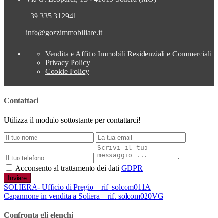
+39.335.312941
info@gozzimmobiliare.it
Vendita e Affitto Immobili Residenziali e Commerciali
Privacy Policy
Cookie Policy
Contattaci
Utilizza il modulo sottostante per contattarci!
Acconsento al trattamento dei dati
GDPR
Inviare
SOLIERA- Ufficio di Pregio – rif. solcom011A
Capannone in vendita a Soliera – rif. solcom020VG
Confronta gli elenchi