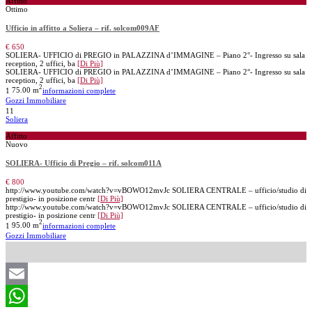
Affitto
Ottimo
Ufficio in affitto a Soliera – rif. solcom009AF
€ 650
SOLIERA- UFFICIO di PREGIO in PALAZZINA d’IMMAGINE – Piano 2°- Ingresso su sala
reception, 2 uffici, ba
[Di Più]
SOLIERA- UFFICIO di PREGIO in PALAZZINA d’IMMAGINE – Piano 2°- Ingresso su sala
reception, 2 uffici, ba
[Di Più]
2
1
75.00 m
informazioni complete
Gozzi Immobiliare
11
Soliera
Affitto
Nuovo
SOLIERA- Ufficio di Pregio – rif. solcom011A
€ 800
http://www.youtube.com/watch?v=vBOWO12mvJc SOLIERA CENTRALE – ufficio/studio di
prestigio- in posizione centr
[Di Più]
http://www.youtube.com/watch?v=vBOWO12mvJc SOLIERA CENTRALE – ufficio/studio di
prestigio- in posizione centr
[Di Più]
2
1
95.00 m
informazioni complete
Gozzi Immobiliare
Email