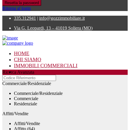
Resetta la password
Ritorna al login
335.312941
|
info@gozzimmobiliare.it
Via G. Leopardi, 13 – 41019 Soliera (MO)
HOME
CHI SIAMO
IMMOBILI COMMERCIALI
IMMOBILI RESIDENZIALI
Ricerca Avanzata
CONTATTI
Commerciale/Residenziale
Commerciale/Residenziale
Commerciale
Residenziale
Affitti/Vendite
Affitti/Vendite
Affitto (64)