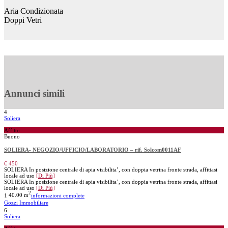
Aria Condizionata
Doppi Vetri
Annunci simili
4
Soliera
Affitto
Buono
SOLIERA- NEGOZIO/UFFICIO/LABORATORIO – rif. Solcom0011AF
€ 450
SOLIERA In posizione centrale di apia visibilita’, con doppia vetrina fronte strada, affittasi
locale ad uso
[Di Più]
SOLIERA In posizione centrale di apia visibilita’, con doppia vetrina fronte strada, affittasi
locale ad uso
[Di Più]
2
1
40.00 m
informazioni complete
Gozzi Immobiliare
6
Soliera