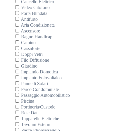
Cancello Elettrico
Video Citofono
Porta Blindata
Antifurto
Aria Condizionata
Ascensore
Bagno Handicap
Camino
Cassaforte
Doppi Vetri
Filo Diffusione
Giardino
Impiando Domotica
Impianto Fotovoltaico
Pannelli Solari
Parco Condominiale
Passaggio Automobilistico
Piscina
Portineria/Custode
Rete Dati
Tapparelle Elettriche
Tavolini Esterni
Vasca Idromassaggio