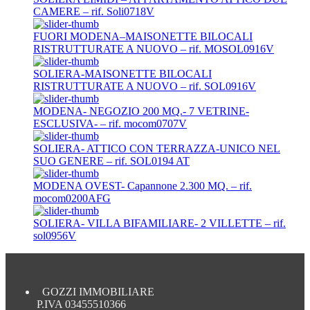
CAMERE – rif. Soli0718V
FUORI MODENA–MAISONETTE BILOCALI
RISTRUTTURATE A NUOVO – rif. MOSOL0916V
SOLIERA-MAISONETTE BILOCALI
RISTRUTTURATE A NUOVO – rif. SOL0916V
MODENA- NEGOZIO 200 MQ.- 7 VETRINE-
ESCLUSIVA- – rif. mocom0707V
SOLIERA- ATTICO CON TERRAZZA-UNICO NEL
SUO GENERE – rif. SOL0194 AT
MODENA OVEST- Capannone 2.300 MQ. – rif.
mocom0200AFG
SOLIERA- VILLA BIFAMILIARE- 2 VILLETTE – rif.
sol0956V
GOZZI IMMOBILIARE
P.IVA 03455510366