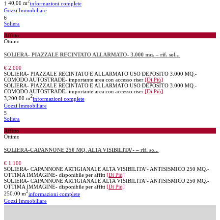
2
1
40.00 m
informazioni complete
Gozzi Immobiliare
6
Soliera
Affitto
Ottimo
SOLIERA- PIAZZALE RECINTATO ALLARMATO- 3.000 mq. – rif. sol...
€ 2.000
SOLIERA- PIAZZALE RECINTATO E ALLARMATO USO DEPOSITO 3.000 MQ.-
COMODO AUTOSTRADE- importante area con accesso riser
[Di Più]
SOLIERA- PIAZZALE RECINTATO E ALLARMATO USO DEPOSITO 3.000 MQ.-
COMODO AUTOSTRADE- importante area con accesso riser
[Di Più]
2
3,200.00 m
informazioni complete
Gozzi Immobiliare
5
Soliera
Affitto
Ottimo
SOLIERA-CAPANNONE 250 MQ. ALTA VISIBILITA’- – rif. so...
€ 1.100
SOLIERA- CAPANNONE ARTIGIANALE ALTA VISIBILITA’- ANTISISMICO 250 MQ.-
OTTIMA IMMAGINE- disponibile per affitt
[Di Più]
SOLIERA- CAPANNONE ARTIGIANALE ALTA VISIBILITA’- ANTISISMICO 250 MQ.-
OTTIMA IMMAGINE- disponibile per affitt
[Di Più]
2
250.00 m
informazioni complete
Gozzi Immobiliare