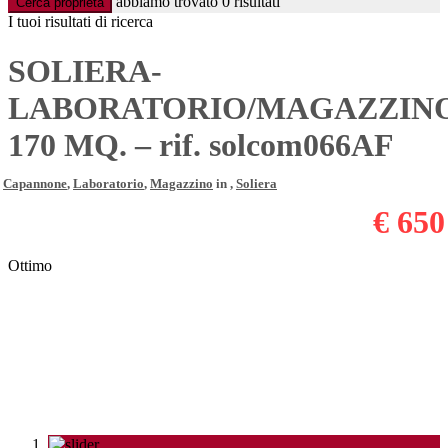
abbiamo trovato
0
risultati
Cerca proprietà
I tuoi risultati di ricerca
SOLIERA-
LABORATORIO/MAGAZZIN
170 MQ. – rif. solcom066AF
Capannone
,
Laboratorio
,
Magazzino
in ,
Soliera
€ 650
Ottimo