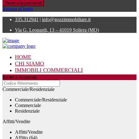
Resetta la password
Ritorna al login
335.312941
|
info@gozzimmobiliare.it
Via G. Leopardi, 13 – 41019 Soliera (MO)
HOME
CHI SIAMO
IMMOBILI COMMERCIALI
IMMOBILI RESIDENZIALI
Ricerca Avanzata
CONTATTI
Commerciale/Residenziale
Commerciale/Residenziale
Commerciale
Residenziale
Affitti/Vendite
Affitti/Vendite
Affitto (64)