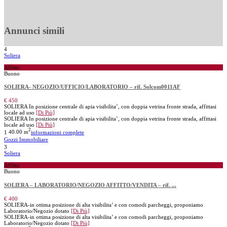
Annunci simili
4
Soliera
Affitto
Buono
SOLIERA- NEGOZIO/UFFICIO/LABORATORIO – rif. Solcom0011AF
€ 450
SOLIERA In posizione centrale di apia visibilita’, con doppia vetrina fronte strada, affittasi
locale ad uso
[Di Più]
SOLIERA In posizione centrale di apia visibilita’, con doppia vetrina fronte strada, affittasi
locale ad uso
[Di Più]
2
1
40.00 m
informazioni complete
Gozzi Immobiliare
3
Soliera
Affitto
Buono
SOLIERA – LABORATORIO/NEGOZIO AFFITTO/VENDITA – rif. ...
€ 400
SOLIERA-in ottima posizione di alta visibilita’ e con comodi parcheggi, proponiamo
Laboratorio/Negozio dotato
[Di Più]
SOLIERA-in ottima posizione di alta visibilita’ e con comodi parcheggi, proponiamo
Laboratorio/Negozio dotato
[Di Più]