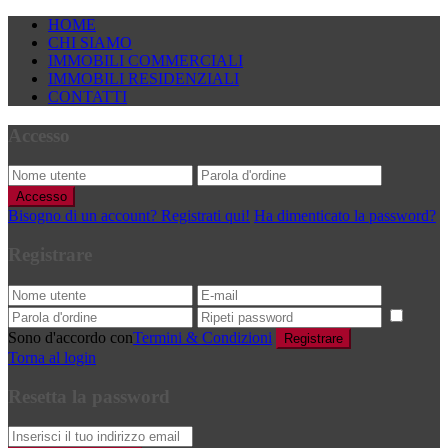
HOME
CHI SIAMO
IMMOBILI COMMERCIALI
IMMOBILI RESIDENZIALI
CONTATTI
Accesso
Accesso
Bisogno di un account? Registrati qui!
Ha dimenticato la password?
Registrare
Sono d'accordo con
Termini & Condizioni
Registrare
Torna al login
Resetta la password