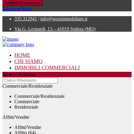
Resetta la password
Ritorna al login
335.312941
|
info@gozzimmobiliare.it
Via G. Leopardi, 13 – 41019 Soliera (MO)
HOME
CHI SIAMO
IMMOBILI COMMERCIALI
IMMOBILI RESIDENZIALI
Ricerca Avanzata
CONTATTI
Commerciale/Residenziale
Commerciale/Residenziale
Commerciale
Residenziale
Affitti/Vendite
Affitti/Vendite
Affitto (64)