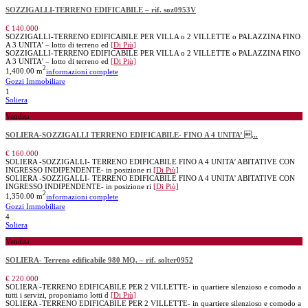
SOZZIGALLI-TERRENO EDIFICABILE – rif. soz0953V
€ 140.000
SOZZIGALLI-TERRENO EDIFICABILE PER VILLA o 2 VILLETTE o PALAZZINA FINO
A 3 UNITA’ – lotto di terreno ed
[Di Più]
SOZZIGALLI-TERRENO EDIFICABILE PER VILLA o 2 VILLETTE o PALAZZINA FINO
A 3 UNITA’ – lotto di terreno ed
[Di Più]
2
1,400.00 m
informazioni complete
Gozzi Immobiliare
1
Soliera
Vendita
SOLIERA-SOZZIGALLI TERRENO EDIFICABILE- FINO A 4 UNITA’ ...
€ 160.000
SOLIERA -SOZZIGALLI- TERRENO EDIFICABILE FINO A 4 UNITA’ ABITATIVE CON
INGRESSO INDIPENDENTE- in posizione ri
[Di Più]
SOLIERA -SOZZIGALLI- TERRENO EDIFICABILE FINO A 4 UNITA’ ABITATIVE CON
INGRESSO INDIPENDENTE- in posizione ri
[Di Più]
2
1,350.00 m
informazioni complete
Gozzi Immobiliare
4
Soliera
Vendita
SOLIERA- Terreno edificabile 980 MQ. – rif. solter0952
€ 220.000
SOLIERA -TERRENO EDIFICABILE PER 2 VILLETTE- in quartiere silenzioso e comodo a
tutti i servizi, proponiamo lotti d
[Di Più]
SOLIERA -TERRENO EDIFICABILE PER 2 VILLETTE- in quartiere silenzioso e comodo a