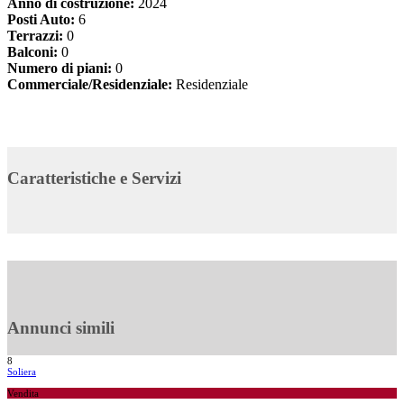
Anno di costruzione:
2024
Posti Auto:
6
Terrazzi:
0
Balconi:
0
Numero di piani:
0
Commerciale/Residenziale:
Residenziale
Caratteristiche e Servizi
Annunci simili
8
Soliera
Vendita