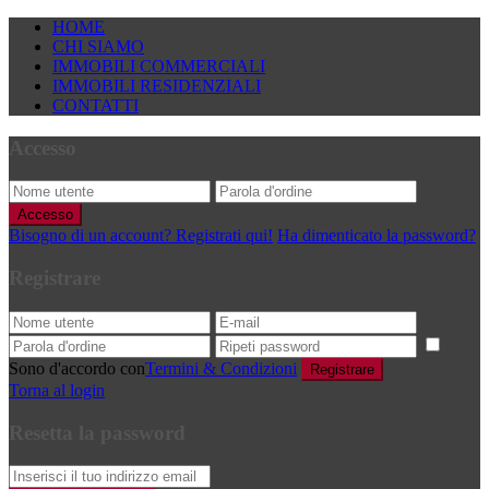
HOME
CHI SIAMO
IMMOBILI COMMERCIALI
IMMOBILI RESIDENZIALI
CONTATTI
Accesso
Accesso
Bisogno di un account? Registrati qui!
Ha dimenticato la password?
Registrare
Sono d'accordo con
Termini & Condizioni
Registrare
Torna al login
Resetta la password