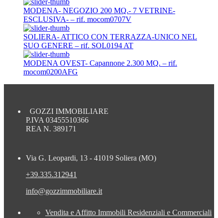
MODENA- NEGOZIO 200 MQ.- 7 VETRINE-
ESCLUSIVA- – rif. mocom0707V
SOLIERA- ATTICO CON TERRAZZA-UNICO NEL
SUO GENERE – rif. SOL0194 AT
MODENA OVEST- Capannone 2.300 MQ. – rif.
mocom0200AFG
GOZZI IMMOBILIARE
P.IVA 03455510366
REA N. 389171
Via G. Leopardi, 13 - 41019 Soliera (MO)
+39.335.312941
info@gozzimmobiliare.it
Vendita e Affitto Immobili Residenziali e Commerciali