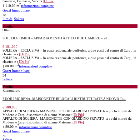
Sanitarie, Farmacie, Servizi
[Di Più]
2
1
110.00 m
informazioni complete
Gozzi Immobiliare
28
Limidi
,
Soliera
Vendita
Ottimo
SOLIERA LIMIDI – APPARTAMENTO ATTICO DUE CAMERE – rif...
€ 181.000
SOLIERA – ESCLUSIVA – In zona residenziale periferica, a due passi dal centro di Carpi, in
classico e s
[Di Più]
SOLIERA – ESCLUSIVA – In zona residenziale periferica, a due passi dal centro di Carpi, in
classico e s
[Di Più]
2
1
88.00 m
informazioni complete
Gozzi Immobiliare
34
Soliera
Vendita
Ristrutturato
FUORI MODENA–MAISONETTE BILOCALI RISTRUTTURATE A NUOVO R...
€ 180.000
APPALTO DI SOLIERA- MAISONETTE CON GIARDINO PRIVATO- a pochi minuti da
Modena e Carpi disponiamo di alcune Maisonet
[Di Più]
APPALTO DI SOLIERA- MAISONETTE CON GIARDINO PRIVATO- a pochi minuti da
Modena e Carpi disponiamo di alcune Maisonet
[Di Più]
2
1
80.00 m
informazioni complete
Gozzi Immobiliare
35
Soliera