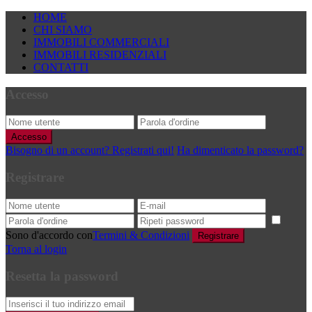
HOME
CHI SIAMO
IMMOBILI COMMERCIALI
IMMOBILI RESIDENZIALI
CONTATTI
Accesso
Accesso
Bisogno di un account? Registrati qui!
Ha dimenticato la password?
Registrare
Sono d'accordo con
Termini & Condizioni
Registrare
Torna al login
Resetta la password