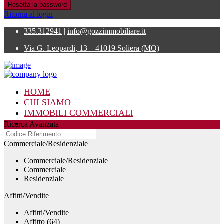
Resetta la password
Ritorna al login
335.312941
|
info@gozzimmobiliare.it
Via G. Leopardi, 13 – 41019 Soliera (MO)
HOME
CHI SIAMO
IMMOBILI COMMERCIALI
IMMOBILI RESIDENZIALI
Ricerca Avanzata
CONTATTI
Commerciale/Residenziale
Commerciale/Residenziale
Commerciale
Residenziale
Affitti/Vendite
Affitti/Vendite
Affitto (64)