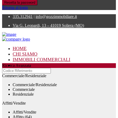
Resetta la password
Ritorna al login
335.312941
|
info@gozzimmobiliare.it
Via G. Leopardi, 13 – 41019 Soliera (MO)
HOME
CHI SIAMO
IMMOBILI COMMERCIALI
IMMOBILI RESIDENZIALI
Ricerca Avanzata
CONTATTI
Commerciale/Residenziale
Commerciale/Residenziale
Commerciale
Residenziale
Affitti/Vendite
Affitti/Vendite
Affitto (64)