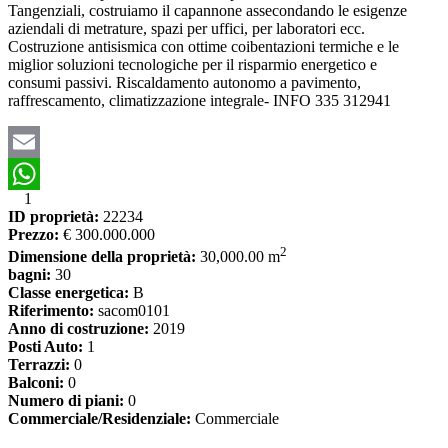
Tangenziali, costruiamo il capannone assecondando le esigenze
aziendali di metrature, spazi per uffici, per laboratori ecc.
Costruzione antisismica con ottime coibentazioni termiche e le
miglior soluzioni tecnologiche per il risparmio energetico e
consumi passivi. Riscaldamento autonomo a pavimento,
raffrescamento, climatizzazione integrale- INFO 335 312941
Email
1
WhatsApp
ID proprietà:
22234
Prezzo:
€ 300.000.000
2
Dimensione della proprietà:
30,000.00 m
bagni:
30
Classe energetica:
B
Riferimento:
sacom0101
Anno di costruzione:
2019
Posti Auto:
1
Terrazzi:
0
Balconi:
0
Numero di piani:
0
Commerciale/Residenziale:
Commerciale