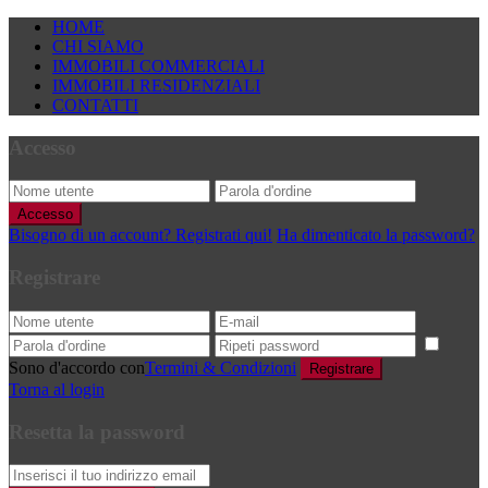
HOME
CHI SIAMO
IMMOBILI COMMERCIALI
IMMOBILI RESIDENZIALI
CONTATTI
Accesso
Accesso
Bisogno di un account? Registrati qui!
Ha dimenticato la password?
Registrare
Sono d'accordo con
Termini & Condizioni
Registrare
Torna al login
Resetta la password