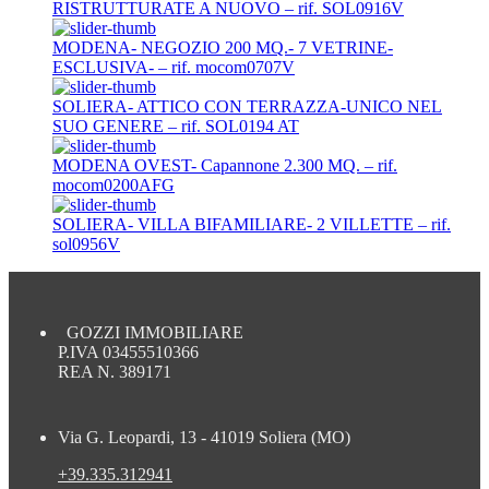
RISTRUTTURATE A NUOVO – rif. SOL0916V
MODENA- NEGOZIO 200 MQ.- 7 VETRINE-
ESCLUSIVA- – rif. mocom0707V
SOLIERA- ATTICO CON TERRAZZA-UNICO NEL
SUO GENERE – rif. SOL0194 AT
MODENA OVEST- Capannone 2.300 MQ. – rif.
mocom0200AFG
SOLIERA- VILLA BIFAMILIARE- 2 VILLETTE – rif.
sol0956V
GOZZI IMMOBILIARE
P.IVA 03455510366
REA N. 389171
Via G. Leopardi, 13 - 41019 Soliera (MO)
+39.335.312941