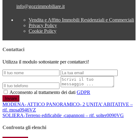
info@gozzimmobiliare.it
Vendita e Affitto Immobili Residenziali e Commerciali
Privacy Policy
Cookie Policy
Contattaci
Utilizza il modulo sottostante per contattarci!
Acconsento al trattamento dei dati
GDPR
Inviare
MODENA- ATTICO PANORAMICO- 2 UNITA’ ABITATIVE –
rif. mosa0946VZ
SOLIERA-Terreno edificabile -capannoni – rif. solter0090VG
Confronta gli elenchi