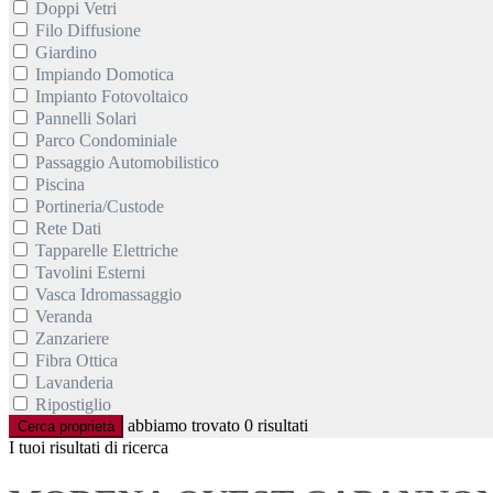
Doppi Vetri
Filo Diffusione
Giardino
Impiando Domotica
Impianto Fotovoltaico
Pannelli Solari
Parco Condominiale
Passaggio Automobilistico
Piscina
Portineria/Custode
Rete Dati
Tapparelle Elettriche
Tavolini Esterni
Vasca Idromassaggio
Veranda
Zanzariere
Fibra Ottica
Lavanderia
Ripostiglio
abbiamo trovato
0
risultati
Cerca proprietà
I tuoi risultati di ricerca