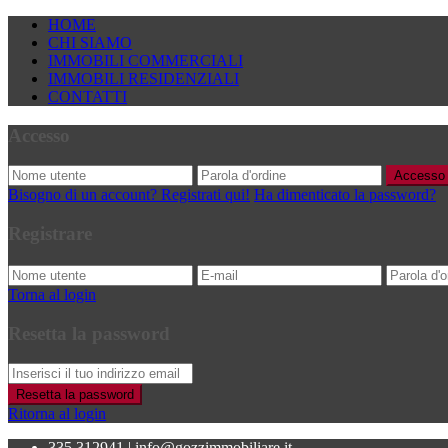
HOME
CHI SIAMO
IMMOBILI COMMERCIALI
IMMOBILI RESIDENZIALI
CONTATTI
Accesso
Accesso
Bisogno di un account? Registrati qui!
Ha dimenticato la password?
Registrare
Torna al login
Resetta la password
Resetta la password
Ritorna al login
335.312941
|
info@gozzimmobiliare.it