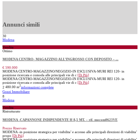
Annunci simili
30
Modena
Vendita
Ottimo
MODENA CENTRO- MAGAZZINO ALL’INGROSSO CON DEPOSITO – ...
€ 590.000
MODENA CENTRO-MAGAZZINO/NEGOZIO-IN ESCLUSIVA-MURI REI 120- in
posizione ricercata e comoda alle principali vie di c
[Di Più]
MODENA CENTRO-MAGAZZINO/NEGOZIO-IN ESCLUSIVA-MURI REI 120- in
posizione ricercata e comoda alle principali vie di c
[Di Più]
2
2
480.00 m
informazioni complete
Gozzi Immobiliare
8
Modena
Vendita
Ristrutturato
MODENA -CAPANNONE INDIPENDENTE H 8,5 MT. – rif. mocom0623VE
Prezzo Riservato
MODENA -in posizione strategica per visibilita’ e accesso alle principali direzioni di viabilita’
propo
[Di Più]
MODENA -in posizione strategica per visibilita’ e accesso alle principali direzioni di viabilita’