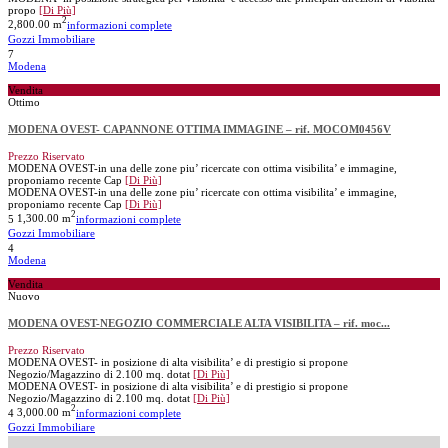
propo
[Di Più]
2
2,800.00 m
informazioni complete
Gozzi Immobiliare
7
Modena
Vendita
Ottimo
MODENA OVEST- CAPANNONE OTTIMA IMMAGINE – rif. MOCOM0456V
Prezzo Riservato
MODENA OVEST-in una delle zone piu’ ricercate con ottima visibilita’ e immagine,
proponiamo recente Cap
[Di Più]
MODENA OVEST-in una delle zone piu’ ricercate con ottima visibilita’ e immagine,
proponiamo recente Cap
[Di Più]
2
5
1,300.00 m
informazioni complete
Gozzi Immobiliare
4
Modena
Vendita
Nuovo
MODENA OVEST-NEGOZIO COMMERCIALE ALTA VISIBILITA – rif. moc...
Prezzo Riservato
MODENA OVEST- in posizione di alta visibilita’ e di prestigio si propone
Negozio/Magazzino di 2.100 mq. dotat
[Di Più]
MODENA OVEST- in posizione di alta visibilita’ e di prestigio si propone
Negozio/Magazzino di 2.100 mq. dotat
[Di Più]
2
4
3,000.00 m
informazioni complete
Gozzi Immobiliare