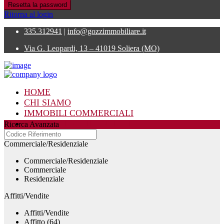
Resetta la password
Ritorna al login
335.312941
|
info@gozzimmobiliare.it
Via G. Leopardi, 13 – 41019 Soliera (MO)
HOME
CHI SIAMO
IMMOBILI COMMERCIALI
IMMOBILI RESIDENZIALI
Ricerca Avanzata
CONTATTI
Commerciale/Residenziale
Commerciale/Residenziale
Commerciale
Residenziale
Affitti/Vendite
Affitti/Vendite
Affitto (64)