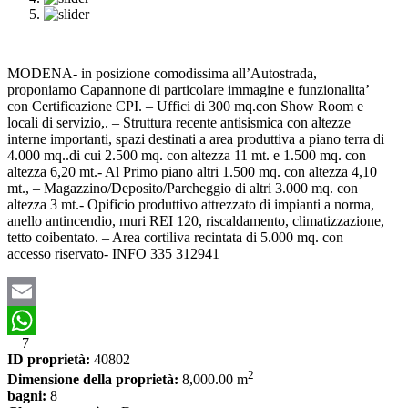
MODENA- in posizione comodissima all’Autostrada,
proponiamo Capannone di particolare immagine e funzionalita’
con Certificazione CPI. – Uffici di 300 mq.con Show Room e
locali di servizio,. – Struttura recente antisismica con altezze
interne importanti, spazi destinati a area produttiva a piano terra di
4.000 mq..di cui 2.500 mq. con altezza 11 mt. e 1.500 mq. con
altezza 6,20 mt.- Al Primo piano altri 1.500 mq. con altezza 4,10
mt., – Magazzino/Deposito/Parcheggio di altri 3.000 mq. con
altezza 3 mt.- Opificio produttivo attrezzato di impianti a norma,
anello antincendio, muri REI 120, riscaldamento, climatizzazione,
tetto coibentato. – Area cortiliva recintata di 5.000 mq. con
accesso riservato- INFO 335 312941
Email
7
WhatsApp
ID proprietà:
40802
2
Dimensione della proprietà:
8,000.00 m
bagni:
8