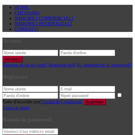
HOME
CHI SIAMO
IMMOBILI COMMERCIALI
IMMOBILI RESIDENZIALI
CONTATTI
Accesso
Accesso
Bisogno di un account? Registrati qui!
Ha dimenticato la password?
Registrare
Sono d'accordo con
Termini & Condizioni
Registrare
Torna al login
Resetta la password