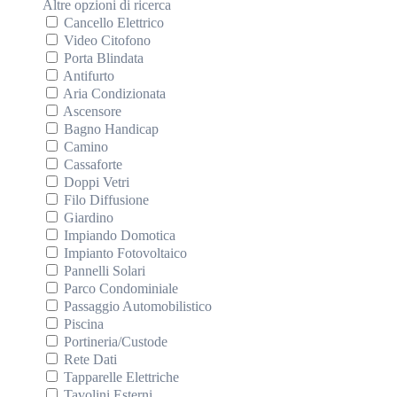
Altre opzioni di ricerca
Cancello Elettrico
Video Citofono
Porta Blindata
Antifurto
Aria Condizionata
Ascensore
Bagno Handicap
Camino
Cassaforte
Doppi Vetri
Filo Diffusione
Giardino
Impiando Domotica
Impianto Fotovoltaico
Pannelli Solari
Parco Condominiale
Passaggio Automobilistico
Piscina
Portineria/Custode
Rete Dati
Tapparelle Elettriche
Tavolini Esterni