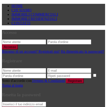
HOME
CHI SIAMO
IMMOBILI COMMERCIALI
IMMOBILI RESIDENZIALI
CONTATTI
Accesso
Accesso
Bisogno di un account? Registrati qui!
Ha dimenticato la password?
Registrare
Sono d'accordo con
Termini & Condizioni
Registrare
Torna al login
Resetta la password