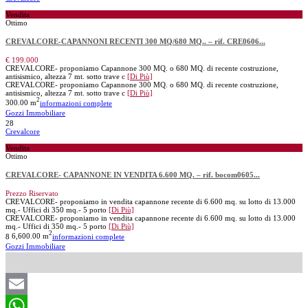
Vendita
Ottimo
CREVALCORE-CAPANNONI RECENTI 300 MQ/680 MQ.. – rif. CRE0606...
€ 199.000
CREVALCORE- proponiamo Capannone 300 MQ. o 680 MQ. di recente costruzione,
antisismico, altezza 7 mt. sotto trave c
[Di Più]
CREVALCORE- proponiamo Capannone 300 MQ. o 680 MQ. di recente costruzione,
antisismico, altezza 7 mt. sotto trave c
[Di Più]
2
300.00 m
informazioni complete
Gozzi Immobiliare
28
Crevalcore
Vendita
Ottimo
CREVALCORE- CAPANNONE IN VENDITA 6.600 MQ. – rif. bocom0605...
Prezzo Riservato
CREVALCORE- proponiamo in vendita capannone recente di 6.600 mq. su lotto di 13.000
mq.- Uffici di 350 mq.- 5 porto
[Di Più]
CREVALCORE- proponiamo in vendita capannone recente di 6.600 mq. su lotto di 13.000
mq.- Uffici di 350 mq.- 5 porto
[Di Più]
2
8
6,600.00 m
informazioni complete
Gozzi Immobiliare
Email