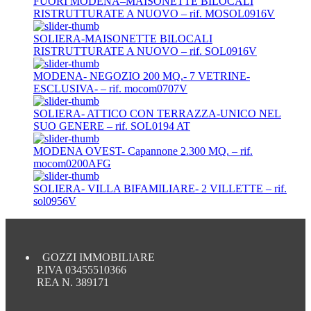
FUORI MODENA–MAISONETTE BILOCALI
RISTRUTTURATE A NUOVO – rif. MOSOL0916V
SOLIERA-MAISONETTE BILOCALI
RISTRUTTURATE A NUOVO – rif. SOL0916V
MODENA- NEGOZIO 200 MQ.- 7 VETRINE-
ESCLUSIVA- – rif. mocom0707V
SOLIERA- ATTICO CON TERRAZZA-UNICO NEL
SUO GENERE – rif. SOL0194 AT
MODENA OVEST- Capannone 2.300 MQ. – rif.
mocom0200AFG
SOLIERA- VILLA BIFAMILIARE- 2 VILLETTE – rif.
sol0956V
GOZZI IMMOBILIARE
P.IVA 03455510366
REA N. 389171