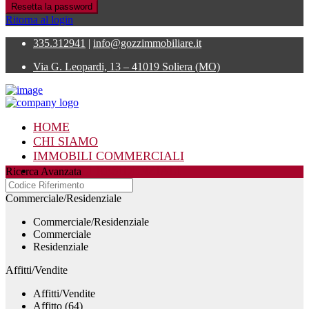
Resetta la password
Ritorna al login
335.312941
|
info@gozzimmobiliare.it
Via G. Leopardi, 13 – 41019 Soliera (MO)
HOME
CHI SIAMO
IMMOBILI COMMERCIALI
IMMOBILI RESIDENZIALI
Ricerca Avanzata
CONTATTI
Commerciale/Residenziale
Commerciale/Residenziale
Commerciale
Residenziale
Affitti/Vendite
Affitti/Vendite
Affitto (64)