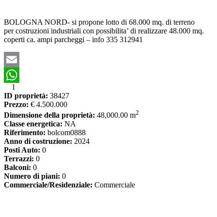
BOLOGNA NORD- si propone lotto di 68.000 mq. di terreno
per costruzioni industriali con possibilita’ di realizzare 48.000 mq.
coperti ca. ampi parcheggi – info 335 312941
Email
1
WhatsApp
ID proprietà:
38427
Prezzo:
€ 4.500.000
2
Dimensione della proprietà:
48,000.00 m
Classe energetica:
NA
Riferimento:
bolcom0888
Anno di costruzione:
2024
Posti Auto:
0
Terrazzi:
0
Balconi:
0
Numero di piani:
0
Commerciale/Residenziale:
Commerciale