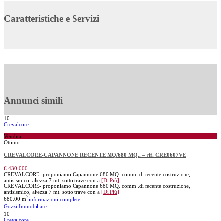
Caratteristiche e Servizi
Annunci simili
10
Crevalcore
Vendita
Ottimo
CREVALCORE-CAPANNONE RECENTE MQ/680 MQ.. – rif. CRE0607VE
€ 430.000
CREVALCORE- proponiamo Capannone 680 MQ. comm .di recente costruzione,
antisismico, altezza 7 mt. sotto trave con a
[Di Più]
CREVALCORE- proponiamo Capannone 680 MQ. comm .di recente costruzione,
antisismico, altezza 7 mt. sotto trave con a
[Di Più]
2
680.00 m
informazioni complete
Gozzi Immobiliare
10
Crevalcore