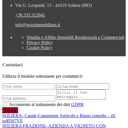
Via G. Leopardi, 13 - 41019 Soliera (MO)
+39.335.312941
info@gozzimmobiliare.it
Vendita e Affitto Immobili Residenziali e Commerciali
Privacy Policy
Cookie Policy
Contattaci
Utilizza il modulo sottostante per contattarci!
Acconsento al trattamento dei dati
GDPR
Inviare
SOLIERA- Casale-Capannone Agricolo e Basso comodo – rif.
sol0567VE
SOLIERA FRAZIONE- AZIENDA A VIGNETO CON